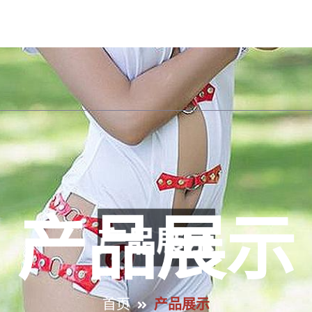
网站首页
了解必一运动官网
产品展示
新闻动
产品展示
首页
产品展示