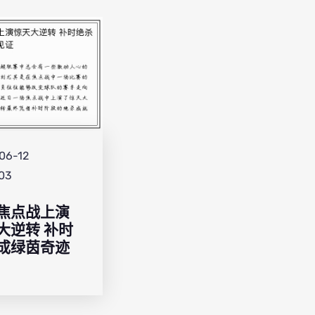
06-12
:03
焦点战上演
大逆转 补时
成绿茵奇迹