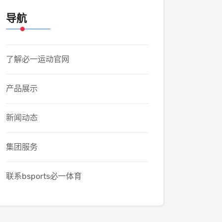
导航
了解必一运动官网
产品展示
新闻动态
集团服务
联系bsports必一体育