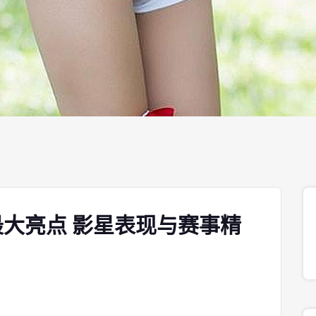
大亮点 影星表现与赛事精