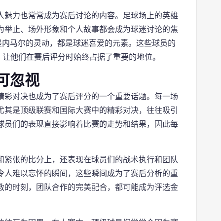
人魅力也常常成为赛后讨论的内容。足球场上的英雄
为举止、场外形象和个人故事都会成为球迷讨论的焦
是内马尔的灵动，都是球迷喜爱的元素。这些球员的
，让他们在赛后评分时始终占据了重要的地位。
可忽视
精彩对决也成为了赛后评分的一个重要话题。每一场
尤其是顶级联赛和国际大赛中的精彩对决，往往吸引
球员们的表现直接影响着比赛的走势和结果，因此每
和紧张的比分上，还表现在球员们的战术执行和团队
令人难以忘怀的瞬间，这些瞬间成为了赛后分析的重
救的时刻，团队合作的完美配合，都可能成为评选金