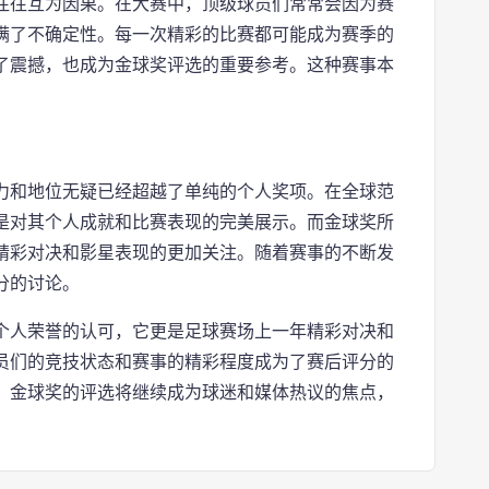
往往互为因果。在大赛中，顶级球员们常常会因为赛
满了不确定性。每一次精彩的比赛都可能成为赛季的
了震撼，也成为金球奖评选的重要参考。这种赛事本
。
力和地位无疑已经超越了单纯的个人奖项。在全球范
是对其个人成就和比赛表现的完美展示。而金球奖所
精彩对决和影星表现的更加关注。随着赛事的不断发
分的讨论。
个人荣誉的认可，它更是足球赛场上一年精彩对决和
员们的竞技状态和赛事的精彩程度成为了赛后评分的
，金球奖的评选将继续成为球迷和媒体热议的焦点，