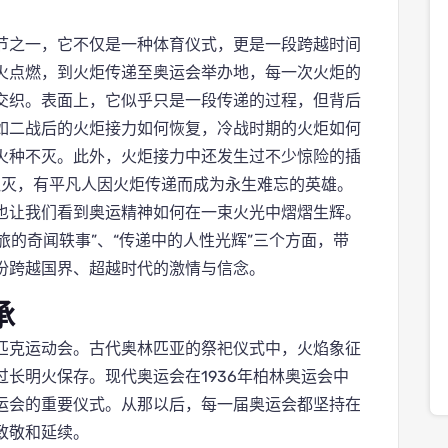
节之一，它不仅是一种体育仪式，更是一段跨越时间
火点燃，到火炬传递至奥运会举办地，每一次火炬的
交织。表面上，它似乎只是一段传递的过程，但背后
如二战后的火炬接力如何恢复，冷战时期的火炬如何
火种不灭。此外，火炬接力中还发生过不少惊险的插
熄灭，有平凡人因火炬传递而成为永生难忘的英雄。
也让我们看到奥运精神如何在一束火光中熠熠生辉。
旅的奇闻轶事”、“传递中的人性光辉”三个方面，带
份跨越国界、超越时代的激情与信念。
承
匹克运动会。古代奥林匹亚的祭祀仪式中，火焰象征
长明火保存。现代奥运会在1936年柏林奥运会中
运会的重要仪式。从那以后，每一届奥运会都坚持在
致敬和延续。