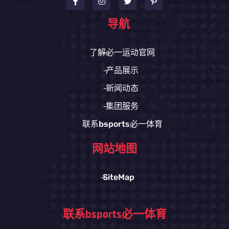
导航
了解必一运动官网
产品展示
新闻动态
集团服务
联系bsports必一体育
网站地图
SiteMap
联系bsports必一体育