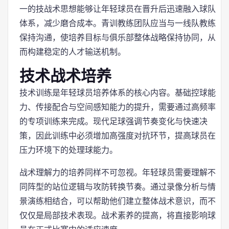
一的技战术思想能够让年轻球员在晋升后迅速融入球队
体系，减少磨合成本。青训教练团队应当与一线队教练
保持沟通，使培养目标与俱乐部整体战略保持协同，从
而构建稳定的人才输送机制。
技术战术培养
技术训练是年轻球员培养体系的核心内容。基础控球能
力、传接配合与空间感知能力的提升，需要通过高频率
的专项训练来完成。现代足球强调节奏变化与快速决
策，因此训练中必须增加高强度对抗环节，提高球员在
压力环境下的处理球能力。
战术理解力的培养同样不可忽视。年轻球员需要理解不
同阵型的站位逻辑与攻防转换节奏。通过录像分析与情
景演练相结合，可以帮助他们建立整体战术意识，而不
仅仅是局部技术表现。战术素养的提高，将直接影响球