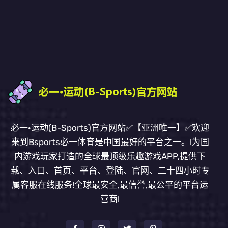
必一·运动(B-Sports)官方网站✅【亚洲唯一】✅欢迎
来到Bsports必一体育是中国最好的平台之一。!为国
内游戏玩家打造的全球最顶级乐趣游戏APP,提供下
载、入口、首页、平台、登陆、官网、二十四小时专
属客服在线服务!全球最安全,最信誉,最公平的平台运
营商!