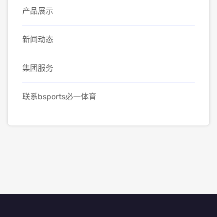
产品展示
新闻动态
集团服务
联系bsports必一体育