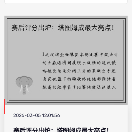
2026-03-05 12:01:56
赛后评分出炉：塔图姆成最大亮点！