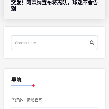
突发！阿森纳宣布将离队，球迷不舍告
别
导航
了解必一运动官网