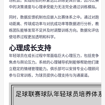
场机会。实战经验的积累远比训练更具价值，因为比赛
中的决策速度与心理承受能力无法完全通过训练模拟。
同时，数据反馈机制也应嵌入比赛体系之中。通过对跑
动距离、传球成功率与对抗成功率等数据进行分析，教
练团队能够发现不足并及时调整训练方向。数据化评估
使培养过程更加透明和科学。
心理成长支持
年轻球员在成长过程中常面临巨大心理压力，包括竞争
焦虑与舆论压力。系统的心理辅导机制能够帮助他们建
立稳定的情绪管理能力。俱乐部可以安排专业心理顾问
参与日常训练，为球员提供心理支持与沟通渠道。