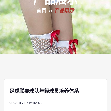
产品展示
首页
产品展示
足球联赛球队年轻球员培养体系
2026-03-07 12:02:45