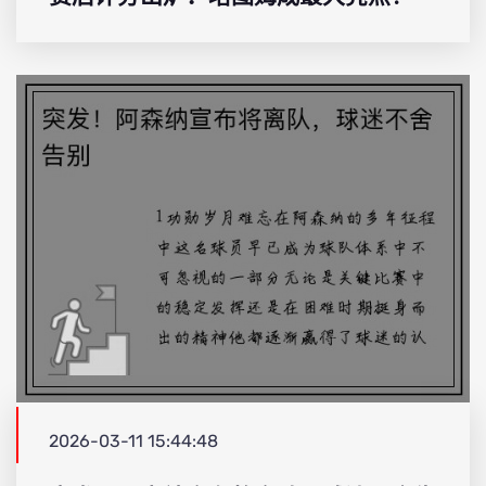
2026-03-11 15:44:48