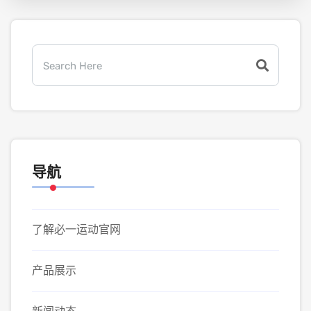
导航
了解必一运动官网
产品展示