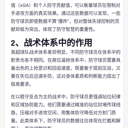
值（xGA）和个人防守贡献值，可以衡量球员在限制对
手进攻方面的真实效果。通过这些数据可以发现，一些
防守球员即使数据不算“爆炸”，但对整体失球控制的贡
献却极为突出，体现了防守智慧的重要性。
2、战术体系中的作用
英超球队战术体系差异明显，不同防守球员在体系中的
职责也各不相同。在高位逼抢体系中，防守球员需要具
备出色的上抢意识和回追速度，既要敢于提前压迫，又
要在失位后迅速补防，这对身体素质和判断能力提出了
极高要求。
在以稳守反击为主的战术中，防守球员更强调站位纪律
和区域协防能力。他们需要通过精准的站位封堵传球线
路，压缩对手进攻空间，用集体防守降低对方射门质
量。此类体系下，防守球员的数据往往体现在拦截和解