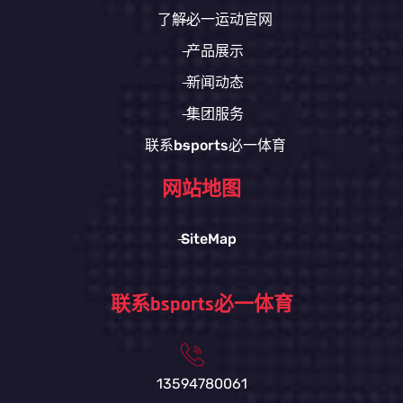
了解必一运动官网
产品展示
新闻动态
集团服务
联系bsports必一体育
网站地图
SiteMap
联系bsports必一体育
13594780061