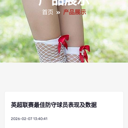
产品展示
首页
产品展示
英超联赛最佳防守球员表现及数据
2026-02-07 13:40:41