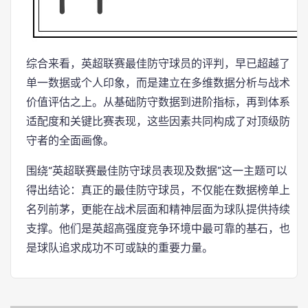
综合来看，英超联赛最佳防守球员的评判，早已超越了
单一数据或个人印象，而是建立在多维数据分析与战术
价值评估之上。从基础防守数据到进阶指标，再到体系
适配度和关键比赛表现，这些因素共同构成了对顶级防
守者的全面画像。
围绕“英超联赛最佳防守球员表现及数据”这一主题可以
得出结论：真正的最佳防守球员，不仅能在数据榜单上
名列前茅，更能在战术层面和精神层面为球队提供持续
支撑。他们是英超高强度竞争环境中最可靠的基石，也
是球队追求成功不可或缺的重要力量。