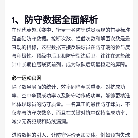
1、防守数据全面解析
在现代英超联赛中，衡量一名防守球员表现的首要标准
是基础防守数据。抢断次数、拦截次数和解围次数是最
直观的指标，这些数据直接反映球员在防守端的参与度
与积极性。顶级中后卫和防守型边后卫，往往在这些统
计中长期位居联赛前列，成为球队后场最稳定的屏障。
必一运动官网
除了数量层面的统计，效率同样至关重要。对抗成功
率、空中争顶成功率以及防守动作成功率，能够更精准
地体现球员的防守质量。一名真正的最佳防守球员，不
仅参与防守次数多，而且在关键对抗中保持高成功率，
减少无谓犯规和防线漏洞。
进阶数据的引入，让防守评价更加立体。例如预期失球