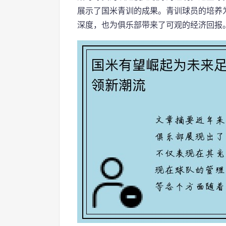
展示了国米青训的成果。青训球员的培养
深度，也为俱乐部带来了可观的经济回报