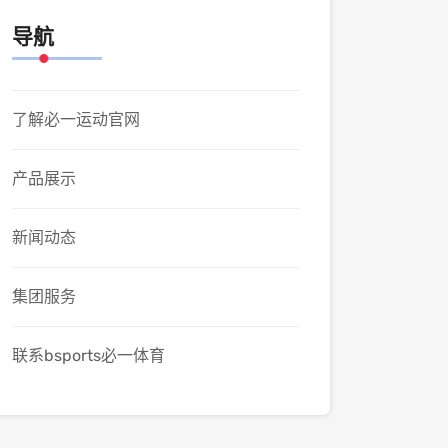
导航
了解必一运动官网
产品展示
新闻动态
集团服务
联系bsports必一体育