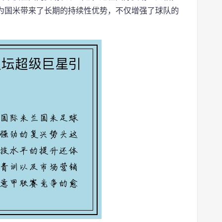
为国米带来了长期的持续性优势，不仅增强了球队的
。