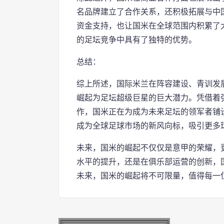
名品牌建立了合作关系，还积极拓展与中
资金支持，也让国米在全球范围内积累了
的足坛竞争中具有了独特的优势。
总结：
综上所述，国际米兰在阵容建设、青训发
崛起为足坛超级巨星的巨大潜力。凭借着
作，国米正在为成为未来足坛的领军者铺
成为全球足球市场的新风向标，吸引更多
未来，国米的崛起不仅仅是意甲的荣耀，
水平的提升，还是在俱乐部运营的创新，
未来，国米的崛起将不可限量，值得每一