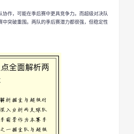
队协作，可能在季后赛中更具竞争力。而超级对决队
赛中突破重围。两队的季后赛潜力都很强，但稳定性