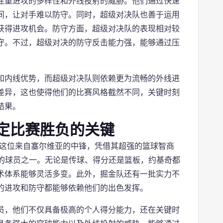
注重进攻的多样性和外线投射的威胁。他们通过快速
间，让对手难以防守。同时，超级对决队也善于运用
获得进攻机会。防守方面，超级对决队的表现相对较
守。不过，超级对决的防守反击能力强，能够通过压
和内线优势，而超级对决队则依赖更为流畅的外线进
差异，这也使得他们的比赛风格截然不同，关键时刻
结果。
定比赛胜负的关键
，这位来自塞尔维亚的中锋，凭借其超强的篮球智商
级的球员之一。无论是传球、得分还是篮板，约基奇都
术体系能够灵活多变。此外，掘金队还有一批实力不
的进攻和防守都能够依赖他们的出色发挥。
员，他们不仅具备极高的个人得分能力，还在关键时